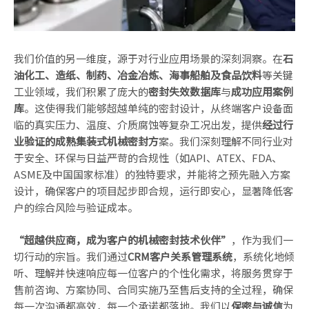
我们价值的另一维度，源于对行业应用场景的深刻洞察。在
石
油化工、造纸、制药、冶金冶炼、海事船舶及食品饮料
等关键
工业领域，我们积累了庞大的
密封失效数据库
与
成功应用案例
库
。这使得我们能够超越单纯的密封设计，从终端客户设备面
临的真实压力、温度、介质腐蚀等复杂工况出发，提供
经过行
业验证的成熟集装式机械密封方
案。我们深刻理解不同行业对
于安全、环保与日益严苛的合规性（如API、ATEX、FDA、
ASME及中国国家标准）的独特要求，并能将之预先融入方案
设计，确保客户的项目起步即合规，运行即安心，显著降低客
户的综合风险与验证成本。
“超越供应商，成为客户的机械密封技术伙伴”
，作为我们一
切行动的宗旨。我们通过
CRM客户关系管理系统
，系统化地倾
听、理解并快速响应每一位客户的个性化需求，将服务贯穿于
售前咨询、方案协同、合同实施乃至售后支持的全过程，确保
每一次沟通都高效，每一个承诺都落地。我们以
保密与诚信
为