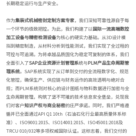
长期稳定运行与生产安全。
作为
集装式机械密封定制方案专家
，我们深知可靠性源自于每
一个环节的极致把控。为此，我们构建了以
国际一流高端数控
加工设备与精密检测设备
为核心的硬实力基础。从3D设计模
拟到精密制造，从材料分析到性能测试，我们实现了全过程的
可控与可追溯。为将卓越品质固化为稳定可复制的体系，我们
全面引入了
SAP企业资源计划管理系
统与
PLM产品生命周期管
理系统
。SAP系统实现了从订单到交付的全流程数字化、规范
化管控，确保生产、供应链与财务运作的高效透明与绝对合
规；而PLM系统则对核心的设计图纸与物料数据进行加密与全
生命周期管理，构筑了坚不可摧的技术信息安全堡垒，兑现我
们对客户
知识产权与商业秘密
的庄严承诺。同时，我们严格遵
循并已全面通过API Q1 10th（石油石化行业最高质量体系标
准）、ISO9001:2015、ISO14001:2015、ISO45001:2018及
TRCU 010/032等多项权威国际认证。这标志着，我们交付的