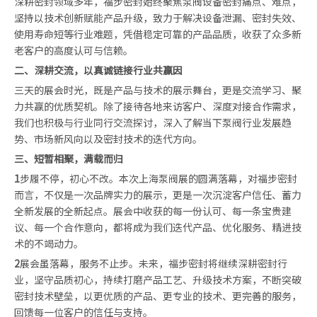
深耕密封领域多年，福步密封始终聚焦泵阀设备密封痛点、难点，
坚持以技术创新赋能产品升级，致力于解决设备泄漏、密封失效、
使用寿命短等行业难题，凭借稳定可靠的产品品质，收获了众多新
老客户的高度认可与信赖。
二、深耕交流，以真诚链接行业共赢因
三天的展会时光，既是产品与技术的展示舞台，更是交流学习、聚
力共赢的优质契机。除了接待各地来访客户、深度对接合作需求，
我们也积极与行业同行交流探讨，深入了解当下泵阀行业发展趋
势、市场新风向以及密封技术的迭代方向。
三、短暂相聚，满载而归
1
步履不停，初心不改。本次上海泵阀展的圆满落幕，对福步密封
而言，不仅是一次品牌实力的展示，更是一次沉淀客户信任、蓄力
全新发展的全新起点。展会中收获的每一份认可、每一条宝贵建
议、每一个合作意向，都将成为我们迭代产品、优化服务、精进技
术的不竭动力。
2
展会虽落幕，服务不止步。未来，福步密封将继续深耕密封行
业，坚守品质初心，持续打磨产品工艺、升级技术方案，不断突破
密封技术壁垒，以更优质的产品、更专业的技术、更完善的服务，
回馈每一位客户的信任与支持。