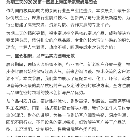
为期三天的2026第十四届上海国际泵管阀展览会
作为国内极具影响力的泵阀行业全产业链盛会，本次展会汇聚千余
家优质企业，聚焦行业前沿技术、创新产品与行业发展新趋势，为
行业搭建了高效交流、资源对接、合作共赢的专业平台。
为期三天的精彩亮相，福步密封携全系核心密封产品、成熟解决方
案重磅参展，凭借扎实的产品品质、专业的技术沉淀与贴心的服务
理念，全程人气满满、热度不减，圆满完成本次参展之旅！
一、盛会相聚，以产品实力圈粉无数
展会期间，现场人流络绎不绝，行业同仁、新老客户齐聚一堂。福
步密封展台始终保持超高人气，前来咨询洽谈、技术交流的客户源
源不断。本次参展，我们集中展示了适配泵阀、化工、环保、流体
设备等多场景的高品质密封产品及定制化密封解决方案，全方位展
现品牌在密封领域的技术创新与产品优势。
从产品材质升级、密封性能优化，到耐高温、耐腐蚀、高耐磨等特
殊工况适配，再到一站式密封配套解决方案，我们的工作人员以专
业的知识、耐心的讲解，为每一位到访客户细致答疑、深度沟通，
匹配不同行业、不同设备的密封需求，细致解答客户关于产品选
型、工况适配、定制服务、售后保障等各类问题。