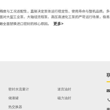
精度与工况适配性，直接决定泵体运行稳定性、使用寿命与整机品质。多
面对大型工业泵、大轴径流程泵、高压高速化工泵的严苛运行场景，极易
更多>
不敢全面替换进口密封的核心原因。
密封水流量计
迷宫油封

储液罐
磁力油封

热交换器
