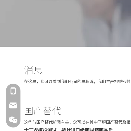
消息
在这里，您可以看到我们公司的里程碑，我们生产机械密封
18601429519
sales@fbuseals.com
国产替代
这些与
国产替代
新闻有关，您可以在其中了解
国产替代
及相
大工况模拟测试，铸就进口级密封精密品质