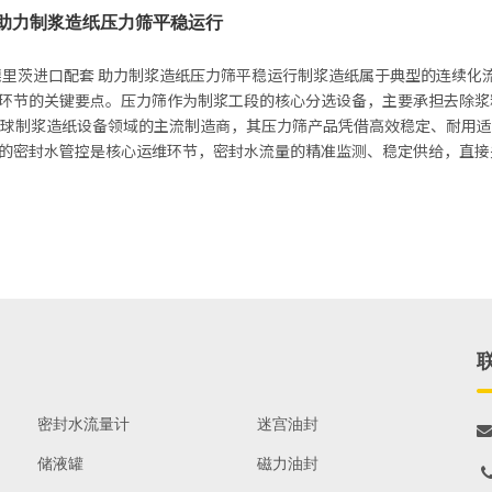
 助力制浆造纸压力筛平稳运行
德里茨进口配套 助力制浆造纸压力筛平稳运行制浆造纸属于典型的连续化
环节的关键要点。压力筛作为制浆工段的核心分选设备，主要承担去除浆
）作为全球制浆造纸设备领域的主流制造商，其压力筛产品凭借高效稳定、耐
的密封水管控是核心运维环节，密封水流量的精准监测、稳定供给，直
密封水流量计
迷宫油封

储液罐
磁力油封
