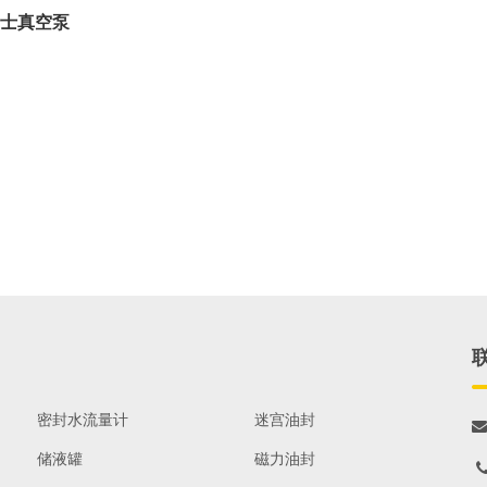
纳士真空泵
密封水流量计
迷宫油封

储液罐
磁力油封
