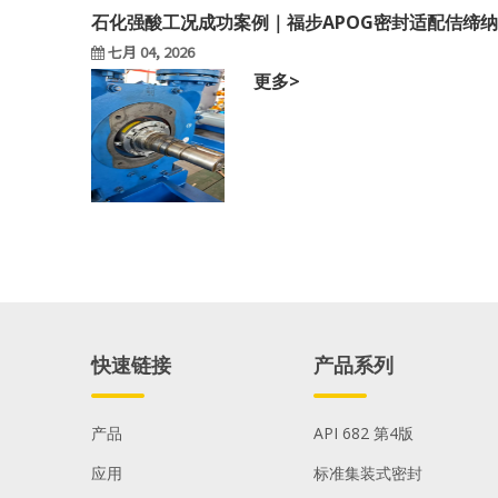
石化强酸工况成功案例｜福步APOG密封适配佶缔
七月 04, 2026
更多>
fbuseal
快速链接
产品系列
产品
API 682 第4版
应用
标准集装式密封