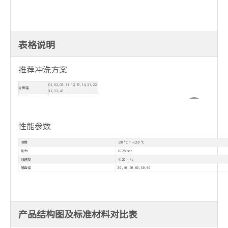
表格说明
推荐冲洗方案
01, 02, 03, 11, 12, 13, 14, 21, 22,
介质端
31, 32, 41
大气端
51, 61, 62, 65A, 65B
性能参数
温度
-20 ° C ~ +160 °C
压力
≤ 25 bar
线速度
≤
20 m/s
轴直径
30, 40, 50, 60, 80, 90
产品结构图及标准材料对比表