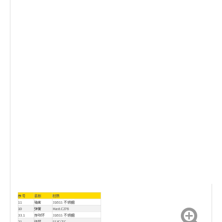
序号
名称
材质
11
轴套
316SS 不锈钢
10
弹簧
Hast.C276
33.1
传动环
316SS 不锈钢
21
动环
SSIC/TC