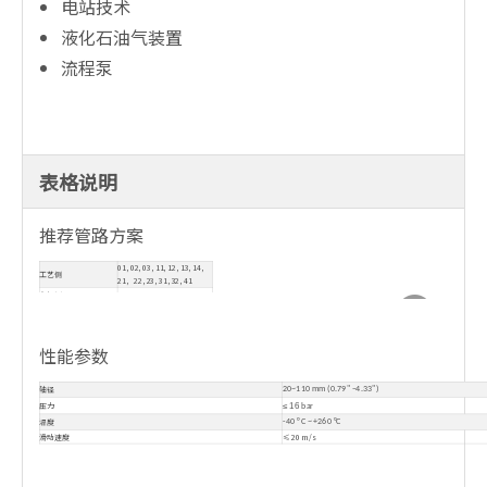
电站技术
液化石油气装置
流程泵
表格说明
推荐管路方案
01, 02, 03, 11, 12, 13, 14,
工艺侧
21, 22, 23, 31, 32, 41
大气侧
51, 61, 62, 65A, 65B
性能参数
轴径
20
~
110 mm (0.79"
~
4.33")
压力
≤
16
bar
温度
-40 ° C ~ +260 °C
滑动速度
≤ 20 m/s