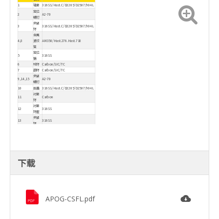
1
轴套
316SS/Hast.C/D2205/D2507/904L
定位
2
A2-70
螺钉
夹紧
3
316SS/Hast.C/D2205/D2507/904L
环
金属
4,8
波纹
AM350/Hast.276.Hast.718
管
定位
5
316SS
销
6
动环
Carbon/SIC/TC
7
静环
Carbon/SIC/TC
夹紧
9,14,15
A2-70
螺钉
10
压盖
316SS/Hast.C/D2205/D2507/904L
衬套
11
Carbon
环
衬套
12
316SS
环座
夹紧
13
316SS
环
石墨
16,17,18
Graphite
垫片
石墨
19
Graphite
垫片
20
弹簧
Hast.C
O型
下载
21
FKM/EPDM/Aflas/Kalrez
圈
22
挡圈
316SS
石墨
23
Graphite
垫片
传动
24
A2-70
螺钉
APOG-CSFL.pdf
调整
25
304SS
夹
夹紧
26
A2-70
螺钉