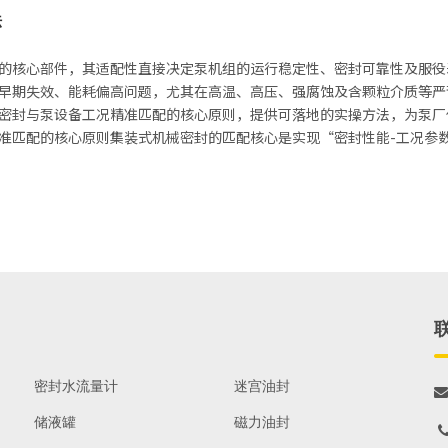
法
的核心部件，其适配性直接决定泵机组的运行稳定性、密封可靠性及服役
早期失效、能耗偏高问题，尤其在高温、高压、强腐蚀及含颗粒介质等严
密封与泵设备工况精准匹配的核心原则，提供可落地的实操方法，为泵厂
准匹配的核心原则集装式机械密封的匹配核心是实现“密封性能-工况参
密封水流量计
迷宫油封

储液罐
磁力油封
