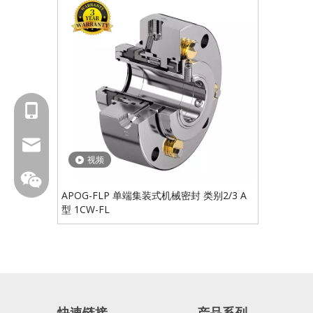
18601429519
sales@fbuseals.com
视频
APOG-FLP 单端集装式机械密封 类别2/3 A
型 1CW-FL
fbuseal
快速链接
产品系列